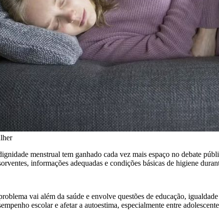
lher
dignidade menstrual tem ganhado cada vez mais espaço no debate públic
sorventes, informações adequadas e condições básicas de higiene durant
problema vai além da saúde e envolve questões de educação, igualdade so
sempenho escolar e afetar a autoestima, especialmente entre adolescente