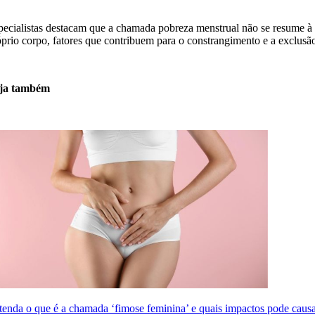
pecialistas destacam que a chamada pobreza menstrual não se resume à a
óprio corpo, fatores que contribuem para o constrangimento e a exclusão
ja também
tenda o que é a chamada ‘fimose feminina’ e quais impactos pode causa