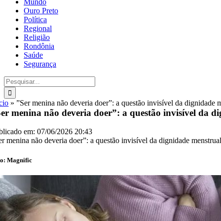
Mundo
Ouro Preto
Política
Regional
Religião
Rondônia
Saúde
Segurança
Buscar
resultados
para:
cio
»
”Ser menina não deveria doer”: a questão invisível da dignidade 
er menina não deveria doer”: a questão invisível da d
blicado em: 07/06/2026 20:43
er menina não deveria doer”: a questão invisível da dignidade menstrua
o: Magnific