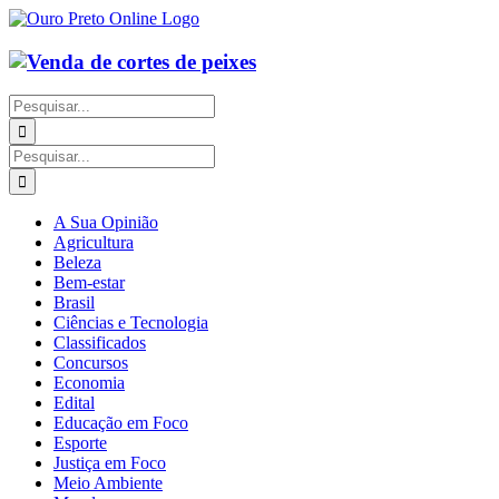
Ir
para
o
conteúdo
Buscar
resultados
para:
Buscar
resultados
para:
A Sua Opinião
Agricultura
Beleza
Bem-estar
Brasil
Ciências e Tecnologia
Classificados
Concursos
Economia
Edital
Educação em Foco
Esporte
Justiça em Foco
Meio Ambiente