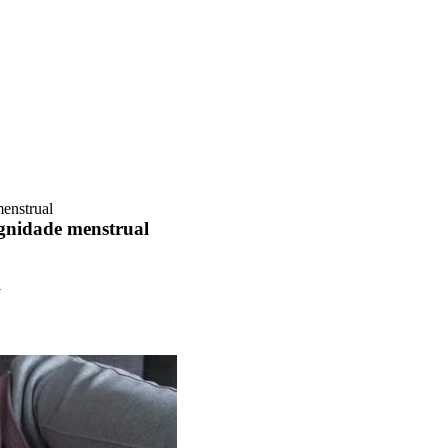
menstrual
ignidade menstrual
l