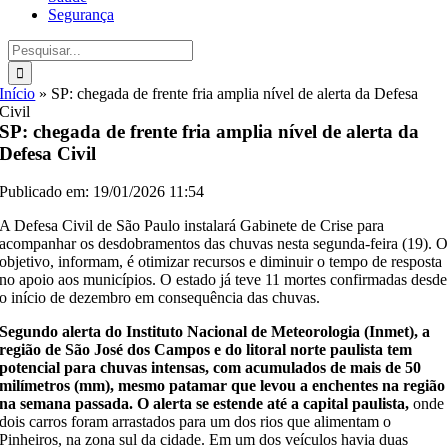
Segurança
Buscar
resultados
para:
Início
»
SP: chegada de frente fria amplia nível de alerta da Defesa
Civil
SP: chegada de frente fria amplia nível de alerta da
Defesa Civil
Publicado em: 19/01/2026 11:54
A Defesa Civil de São Paulo instalará Gabinete de Crise para
acompanhar os desdobramentos das chuvas nesta segunda-feira (19). 
objetivo, informam, é otimizar recursos e diminuir o tempo de resposta
no apoio aos municípios. O estado já teve 11 mortes confirmadas desde
o início de dezembro em consequência das chuvas.
Segundo alerta do Instituto Nacional de Meteorologia (Inmet), a
região de São José dos Campos e do litoral norte paulista tem
potencial para chuvas intensas, com acumulados de mais de 50
milímetros (mm), mesmo patamar que levou a enchentes na região
na semana passada. O alerta se estende até a capital paulista,
onde
dois carros foram arrastados para um dos rios que alimentam o
Pinheiros, na zona sul da cidade. Em um dos veículos havia duas