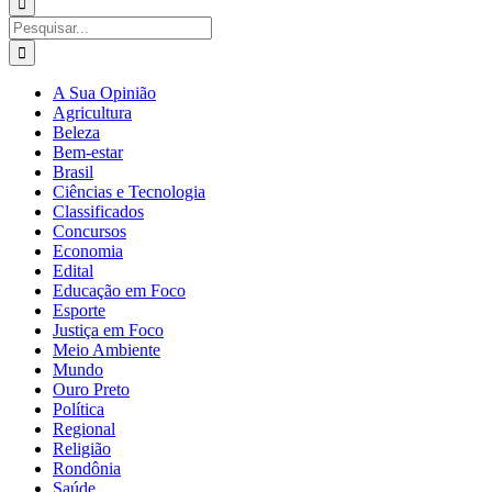
para:
Buscar
resultados
para:
A Sua Opinião
Agricultura
Beleza
Bem-estar
Brasil
Ciências e Tecnologia
Classificados
Concursos
Economia
Edital
Educação em Foco
Esporte
Justiça em Foco
Meio Ambiente
Mundo
Ouro Preto
Política
Regional
Religião
Rondônia
Saúde