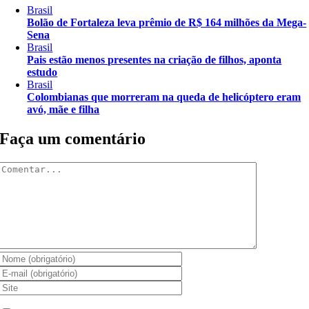
Brasil
Bolão de Fortaleza leva prêmio de R$ 164 milhões da Mega-
Sena
Brasil
Pais estão menos presentes na criação de filhos, aponta
estudo
Brasil
Colombianas que morreram na queda de helicóptero eram
avó, mãe e filha
Faça um comentário
Comentar