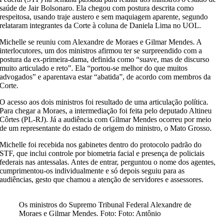
saúde de
Jair Bolsonaro
. Ela chegou com postura descrita como
respeitosa, usando traje austero e sem maquiagem aparente, segundo
relataram integrantes da Corte à coluna de Daniela Lima no UOL.
Michelle se reuniu com
Alexandre de Moraes
e
Gilmar Mendes
. A
interlocutores, um dos ministros afirmou ter se surpreendido com a
postura da ex-primeira-dama, definida como “suave, mas de discurso
muito articulado e reto”. Ela “portou-se melhor do que muitos
advogados” e aparentava estar “abatida”, de acordo com membros da
Corte.
O acesso aos dois ministros foi resultado de uma articulação política.
Para chegar a Moraes, a intermediação foi feita pelo deputado
Altineu
Côrtes (PL-RJ)
. Já a audiência com Gilmar Mendes ocorreu por meio
de um representante do estado de origem do ministro, o Mato Grosso.
Michelle foi recebida nos gabinetes dentro do protocolo padrão do
STF, que inclui controle por biometria facial e presença de policiais
federais nas antessalas. Antes de entrar, perguntou o nome dos agentes,
cumprimentou-os individualmente e só depois seguiu para as
audiências, gesto que chamou a atenção de servidores e assessores.
Os ministros do Supremo Tribunal Federal Alexandre de
Moraes e Gilmar Mendes. Foto: Foto: Antônio