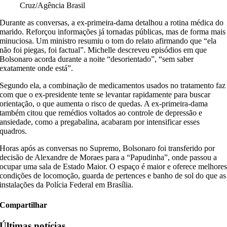
Cruz/Agência Brasil
Durante as conversas, a ex-primeira-dama detalhou a rotina médica do
marido. Reforçou informações já tornadas públicas, mas de forma mais
minuciosa. Um ministro resumiu o tom do relato afirmando que “ela
não foi piegas, foi factual”. Michelle descreveu episódios em que
Bolsonaro acorda durante a noite “desorientado”, “sem saber
exatamente onde está”.
Segundo ela, a combinação de medicamentos usados no tratamento faz
com que o ex-presidente tente se levantar rapidamente para buscar
orientação, o que aumenta o risco de quedas. A ex-primeira-dama
também citou que remédios voltados ao controle de depressão e
ansiedade, como a pregabalina, acabaram por intensificar esses
quadros.
Horas após as conversas no Supremo, Bolsonaro foi transferido por
decisão de Alexandre de Moraes para a “Papudinha”, onde passou a
ocupar uma sala de Estado Maior. O espaço é maior e oferece melhore
condições de locomoção, guarda de pertences e banho de sol do que as
instalações da Polícia Federal em Brasília.
Compartilhar
Últimas notícias