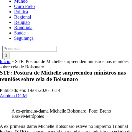
Mundo
Ouro Preto
Política
Regional
Religião
Rondônia
Saúde
Segurança
Buscar
resultados
para:
Início
»
STF: Postura de Michelle surpreendeu ministros nas reuniões
sobre cela de Bolsonaro
STF: Postura de Michelle surpreendeu ministros nas
reuniões sobre cela de Bolsonaro
Publicado em: 19/01/2026 16:14
Apoie o DCM
A ex-primeira-dama Michelle Bolsonaro. Foto: Breno
Esaki/Metrópoles
A ex-primeira-dama
Michelle Bolsonaro
esteve no Supremo Tribunal
Federal (STF) na semana passada para relatar aos ministros o estado de