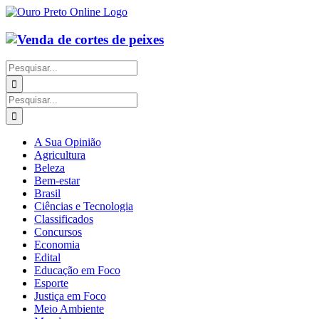
Ir
para
o
conteúdo
Buscar
resultados
para:
Buscar
resultados
para:
A Sua Opinião
Agricultura
Beleza
Bem-estar
Brasil
Ciências e Tecnologia
Classificados
Concursos
Economia
Edital
Educação em Foco
Esporte
Justiça em Foco
Meio Ambiente