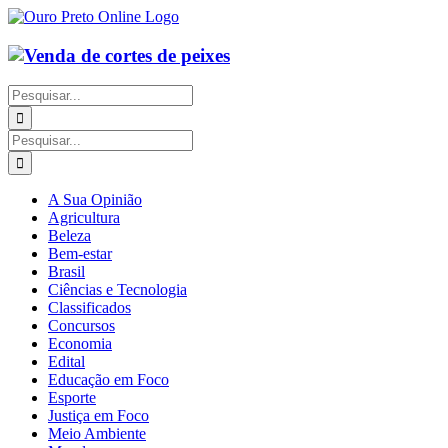
Ir
para
o
conteúdo
Buscar
resultados
para:
Buscar
resultados
para:
A Sua Opinião
Agricultura
Beleza
Bem-estar
Brasil
Ciências e Tecnologia
Classificados
Concursos
Economia
Edital
Educação em Foco
Esporte
Justiça em Foco
Meio Ambiente