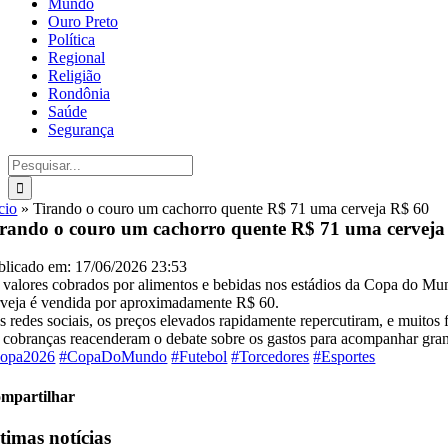
Mundo
Ouro Preto
Política
Regional
Religião
Rondônia
Saúde
Segurança
Buscar
resultados
para:
cio
»
Tirando o couro um cachorro quente R$ 71 uma cerveja R$ 60
rando o couro um cachorro quente R$ 71 uma cerveja
blicado em: 17/06/2026 23:53
 valores cobrados por alimentos e bebidas nos estádios da Copa do M
rveja é vendida por aproximadamente R$ 60.
s redes sociais, os preços elevados rapidamente repercutiram, e muitos 
 cobranças reacenderam o debate sobre os gastos para acompanhar grand
opa2026
#CopaDoMundo
#Futebol
#Torcedores
#Esportes
mpartilhar
timas notícias