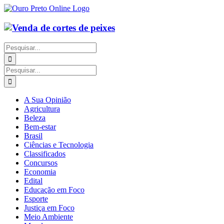
Ir
para
o
conteúdo
Buscar
resultados
para:
Buscar
resultados
para:
A Sua Opinião
Agricultura
Beleza
Bem-estar
Brasil
Ciências e Tecnologia
Classificados
Concursos
Economia
Edital
Educação em Foco
Esporte
Justiça em Foco
Meio Ambiente