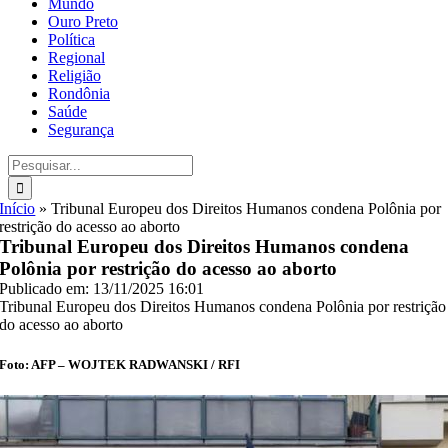
Mundo
Ouro Preto
Política
Regional
Religião
Rondônia
Saúde
Segurança
Buscar
resultados
para:
Início
»
Tribunal Europeu dos Direitos Humanos condena Polônia por
restrição do acesso ao aborto
Tribunal Europeu dos Direitos Humanos condena
Polônia por restrição do acesso ao aborto
Publicado em: 13/11/2025 16:01
Tribunal Europeu dos Direitos Humanos condena Polônia por restrição
do acesso ao aborto
Foto: AFP – WOJTEK RADWANSKI / RFI