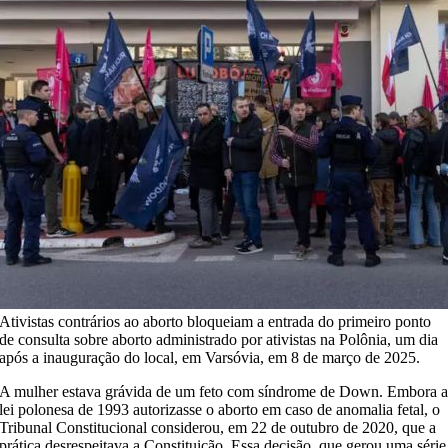
Ativistas contrários ao aborto bloqueiam a entrada do primeiro ponto
de consulta sobre aborto administrado por ativistas na Polônia, um dia
após a inauguração do local, em Varsóvia, em 8 de março de 2025.
A mulher estava grávida de um feto com síndrome de Down. Embora 
lei polonesa de 1993 autorizasse o aborto em caso de anomalia fetal, o
Tribunal Constitucional considerou, em 22 de outubro de 2020, que a
prática desrespeitava a Constituição. Essa decisão, que gerou uma série