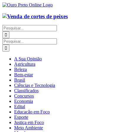
Ir
para
o
conteúdo
Buscar
resultados
para:
Buscar
resultados
para:
A Sua Opinião
Agricultura
Beleza
Bem-estar
Brasil
Ciências e Tecnologia
Classificados
Concursos
Economia
Edital
Educação em Foco
Esporte
Justiça em Foco
Meio Ambiente