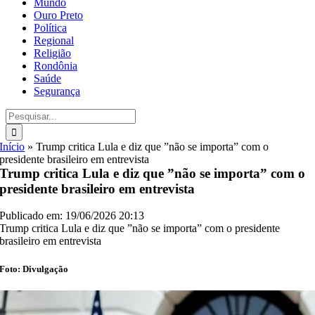
Mundo
Ouro Preto
Política
Regional
Religião
Rondônia
Saúde
Segurança
Buscar
resultados
para:
Início
»
Trump critica Lula e diz que ”não se importa” com o
presidente brasileiro em entrevista
Trump critica Lula e diz que ”não se importa” com o
presidente brasileiro em entrevista
Publicado em: 19/06/2026 20:13
Trump critica Lula e diz que ”não se importa” com o presidente
brasileiro em entrevista
Foto: Divulgação