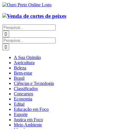
Ir
para
o
conteúdo
Buscar
resultados
para:
Buscar
resultados
para:
A Sua Opinião
Agricultura
Beleza
Bem-estar
Brasil
Ciências e Tecnologia
Classificados
Concursos
Economia
Edital
Educação em Foco
Esporte
Justiça em Foco
Meio Ambiente