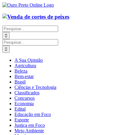
Ir
para
o
conteúdo
Buscar
resultados
para:
Buscar
resultados
para:
A Sua Opinião
Agricultura
Beleza
Bem-estar
Brasil
Ciências e Tecnologia
Classificados
Concursos
Economia
Edital
Educação em Foco
Esporte
Justiça em Foco
Meio Ambiente