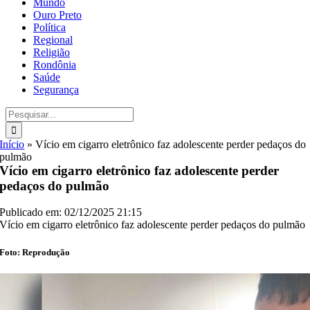
Mundo
Ouro Preto
Política
Regional
Religião
Rondônia
Saúde
Segurança
Buscar
resultados
para:
Início
»
Vício em cigarro eletrônico faz adolescente perder pedaços do
pulmão
Vício em cigarro eletrônico faz adolescente perder
pedaços do pulmão
Publicado em: 02/12/2025 21:15
Vício em cigarro eletrônico faz adolescente perder pedaços do pulmão
Foto: Reprodução