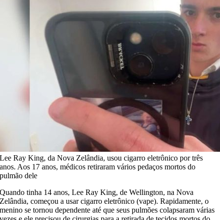
Lee Ray King, da Nova Zelândia, usou cigarro eletrônico por três
anos. Aos 17 anos, médicos retiraram vários pedaços mortos do
pulmão dele
Quando tinha 14 anos, Lee Ray King, de Wellington, na Nova
Zelândia, começou a usar cigarro eletrônico (vape). Rapidamente, o
menino se tornou dependente até que seus pulmões colapsaram várias
vezes e ele precisou de cirurgias para a retirada de tecidos mortos do