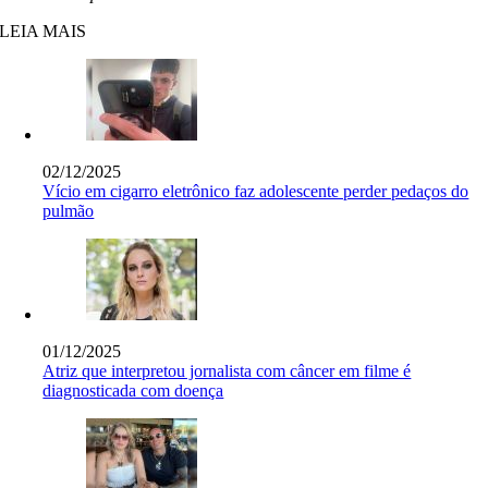
LEIA MAIS
02/12/2025
Vício em cigarro eletrônico faz adolescente perder pedaços do
pulmão
01/12/2025
Atriz que interpretou jornalista com câncer em filme é
diagnosticada com doença