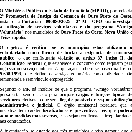
O
Ministério Público do Estado de Rondônia (MPRO)
, por meio d
2ª Promotoria de Justiça da Comarca de Ouro Preto do Oeste
instaurou a
Portaria nº 000080/2025 – 2ª PJ – OPO
para
investiga
a utilização de serviços voluntários e do programa “Amig
Voluntário”
nos municípios de
Ouro Preto do Oeste, Nova União 
Teixeirópolis
.
O objetivo é
verificar se os municípios estão utilizando 
voluntariado como forma de burlar a exigência de concurs
público
, o que configuraria violação ao
artigo 37, inciso II, d
Constituição Federal
, que estabelece o concurso como requisito par
ingresso no serviço público. A apuração também se baseia na
Lei n
9.608/1998
, que define o serviço voluntário como atividade nã
remunerada e sem vínculo empregatício.
Segundo o MP, há indícios de que o programa “Amigo Voluntário
possa estar sendo usado para
ocupar cargos e funções típicas d
servidores efetivos
, o que seria
ilegal e passível de responsabilizaçã
administrativa e judicial
. O órgão ministerial ressaltou que 
iniciativa tem caráter
fiscalizatório e preventivo
, mas que
poder
adotar medidas mais severas
, caso sejam confirmadas irregularidade
nas contratações.
A investigação se estende aos três municípios e visa garantir que 