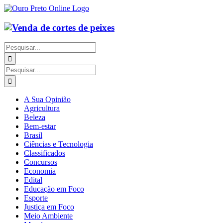
Ir
para
o
conteúdo
Buscar
resultados
para:
Buscar
resultados
para:
A Sua Opinião
Agricultura
Beleza
Bem-estar
Brasil
Ciências e Tecnologia
Classificados
Concursos
Economia
Edital
Educação em Foco
Esporte
Justiça em Foco
Meio Ambiente