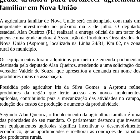
familiar em Nova União
A agricultura familiar de Nova União será contemplada com mais u
importante investimento no próximo dia 3 de julho. O deputad
estadual Alan Queiroz (PL) realizará a entrega oficial de um trator d
pneus e uma grade aradora à Associação de Produtores Organizados d
Nova União (Aspronu), localizada na Linha 24/81, Km 02, na zon
rural do município.
Os equipamentos foram adquiridos por meio de emenda parlamenta
destinada pelo deputado Alan Queiroz, atendendo a uma solicitação d
vereador Valdeir de Souza, que apresentou a demanda em nome do
produtores rurais da associação.
Presidida pelo agricultor Iris da Silva Gomes, a Aspronu reún
produtores da região que terão acesso aos novos implemento
agrícolas, contribuindo para a mecanização das atividades no campo
redução dos custos de produção e aumento da produtividade.
Segundo Alan Queiroz, o fortalecimento da agricultura familiar é um
das prioridades do seu mandato. O parlamentar destacou que investi
em equipamentos agrícolas significa incentivar o desenvolviment
econômico, gerar oportunidades e melhorar as condições de trabalh
dos produtores rurais.