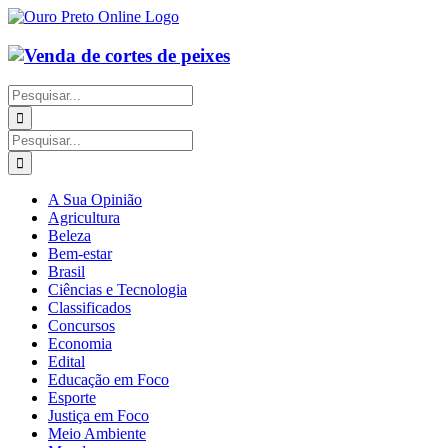
Ir
para
o
conteúdo
Buscar
resultados
para:
Buscar
resultados
para:
A Sua Opinião
Agricultura
Beleza
Bem-estar
Brasil
Ciências e Tecnologia
Classificados
Concursos
Economia
Edital
Educação em Foco
Esporte
Justiça em Foco
Meio Ambiente