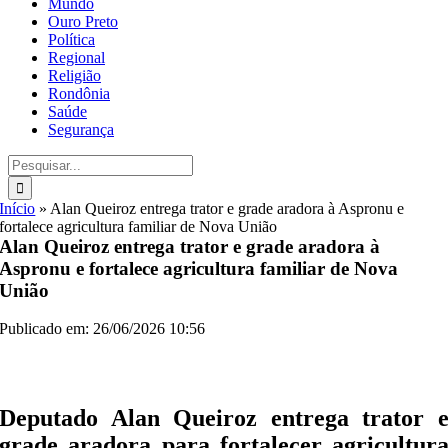
Mundo
Ouro Preto
Política
Regional
Religião
Rondônia
Saúde
Segurança
Buscar
resultados
para:
Início
»
Alan Queiroz entrega trator e grade aradora à Aspronu e
fortalece agricultura familiar de Nova União
Alan Queiroz entrega trator e grade aradora à
Aspronu e fortalece agricultura familiar de Nova
União
Publicado em: 26/06/2026 10:56
Deputado Alan Queiroz entrega trator 
grade aradora para fortalecer agricultur