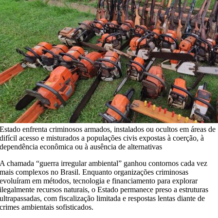
Estado enfrenta criminosos armados, instalados ou ocultos em áreas de
difícil acesso e misturados a populações civis expostas à coerção, à
dependência econômica ou à ausência de alternativas
A chamada “guerra irregular ambiental” ganhou contornos cada vez
mais complexos no Brasil. Enquanto organizações criminosas
evoluíram em métodos, tecnologia e financiamento para explorar
ilegalmente recursos naturais, o Estado permanece preso a estruturas
ultrapassadas, com fiscalização limitada e respostas lentas diante de
crimes ambientais sofisticados.