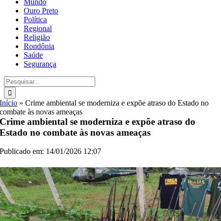
Mundo
Ouro Preto
Política
Regional
Religião
Rondônia
Saúde
Segurança
Buscar
resultados
para:
Início
»
Crime ambiental se moderniza e expõe atraso do Estado no
combate às novas ameaças
Crime ambiental se moderniza e expõe atraso do
Estado no combate às novas ameaças
Publicado em: 14/01/2026 12:07