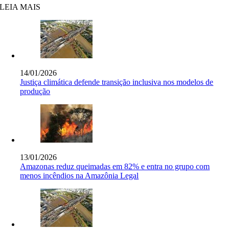
LEIA MAIS
14/01/2026
Justiça climática defende transição inclusiva nos modelos de
produção
13/01/2026
Amazonas reduz queimadas em 82% e entra no grupo com
menos incêndios na Amazônia Legal