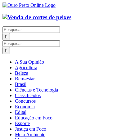
Ir
para
o
conteúdo
Buscar
resultados
para:
Buscar
resultados
para:
A Sua Opinião
Agricultura
Beleza
Bem-estar
Brasil
Ciências e Tecnologia
Classificados
Concursos
Economia
Edital
Educação em Foco
Esporte
Justiça em Foco
Meio Ambiente