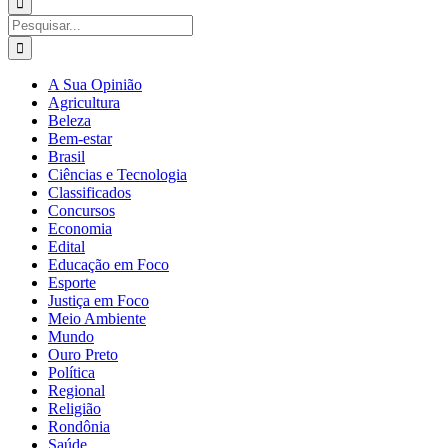
para:
Buscar
resultados
para:
A Sua Opinião
Agricultura
Beleza
Bem-estar
Brasil
Ciências e Tecnologia
Classificados
Concursos
Economia
Edital
Educação em Foco
Esporte
Justiça em Foco
Meio Ambiente
Mundo
Ouro Preto
Política
Regional
Religião
Rondônia
Saúde