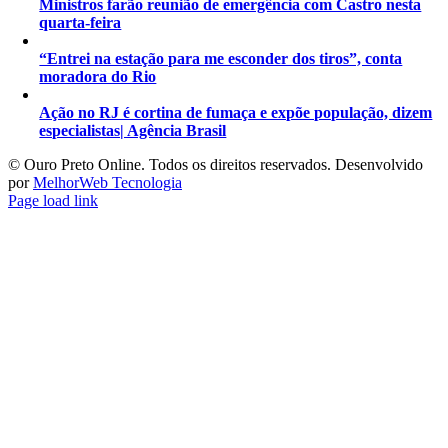
Ministros farão reunião de emergência com Castro nesta
quarta-feira
“Entrei na estação para me esconder dos tiros”, conta
moradora do Rio
Ação no RJ é cortina de fumaça e expõe população, dizem
especialistas| Agência Brasil
©️ Ouro Preto Online. Todos os direitos reservados. Desenvolvido
por
MelhorWeb Tecnologia
Page load link
Ir
ao
Topo