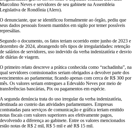
Marcolino Neves e servidores de seu gabinete na Assembleia
Legislativa de Rondônia (Alero).
O denunciante, que se identificou formalmente ao órgão, pediu que
seus dados pessoais fossem mantidos em sigilo por temer possíveis
represálias.
Segundo o documento, os fatos teriam ocorrido entre junho de 2023 e
dezembro de 2024, abrangendo três tipos de irregularidades: retenção
de salários de servidores, uso indevido da verba indenizatória e desvio
de diárias de viagem.
O primeiro relato descreve a prática conhecida como “rachadinha”, na
qual servidores comissionados seriam obrigados a devolver parte dos
vencimentos ao parlamentar, ficando apenas com cerca de R$ 300 por
mês. Os valores seriam entregues a Edevaldo Neves por meio de
transferências bancárias, Pix ou pagamentos em espécie.
A segunda denúncia trata do uso irregular da verba indenizatória,
destinada ao custeio das atividades parlamentares. Empresas
contratadas para serviços de comunicação e gráfica teriam emitido
notas fiscais com valores superiores aos efetivamente pagos,
devolvendo a diferença ao gabinete. Entre os valores mencionados
estão notas de R$ 2 mil, R$ 5 mil e até R$ 15 mil.