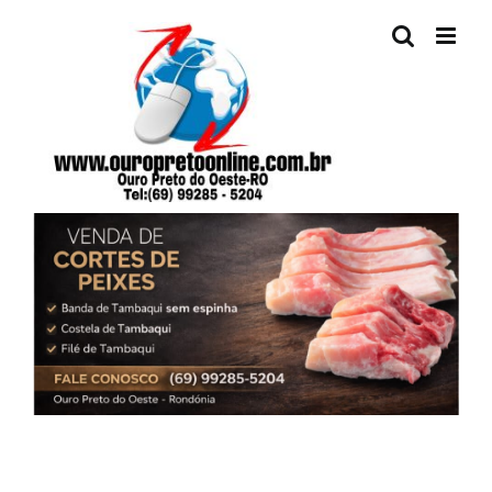
Ir
para
o
conteúdo