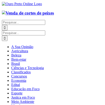
Ir
para
o
conteúdo
Buscar
resultados
para:
Buscar
resultados
para:
A Sua Opinião
Agricultura
Beleza
Bem-estar
Brasil
Ciências e Tecnologia
Classificados
Concursos
Economia
Edital
Educação em Foco
Esporte
Justiça em Foco
Meio Ambiente