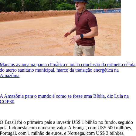
Manaus avança na pauta climática e inicia conclusão da primeira célula
do aterro sanitário municipal, marco da transição energética na
Amazônia
A Amazônia para o mundo é como se fosse uma Bíblia, diz Lula na
COP30
O Brasil foi o primeiro país a investir US$ 1 bilhão no fundo, seguido
pela Indonésia com o mesmo valor. A França, com US$ 500 milhões,
Portugal, com 1 milhão de euros, e Noruega, com US$ 3 bilhões,