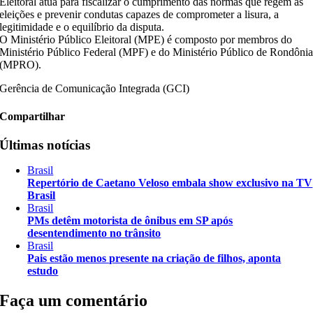
Eleitoral atua para fiscalizar o cumprimento das normas que regem as
eleições e prevenir condutas capazes de comprometer a lisura, a
legitimidade e o equilíbrio da disputa.
O Ministério Público Eleitoral (MPE) é composto por membros do
Ministério Público Federal (MPF) e do Ministério Público de Rondôni
(MPRO).
Gerência de Comunicação Integrada (GCI)
Compartilhar
Últimas notícias
Brasil
Repertório de Caetano Veloso embala show exclusivo na TV
Brasil
Brasil
PMs detêm motorista de ônibus em SP após
desentendimento no trânsito
Brasil
Pais estão menos presente na criação de filhos, aponta
estudo
Faça um comentário