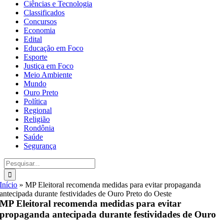
Ciências e Tecnologia
Classificados
Concursos
Economia
Edital
Educação em Foco
Esporte
Justiça em Foco
Meio Ambiente
Mundo
Ouro Preto
Política
Regional
Religião
Rondônia
Saúde
Segurança
Buscar
resultados
para:
Início
»
MP Eleitoral recomenda medidas para evitar propaganda
antecipada durante festividades de Ouro Preto do Oeste
MP Eleitoral recomenda medidas para evitar
propaganda antecipada durante festividades de Ouro