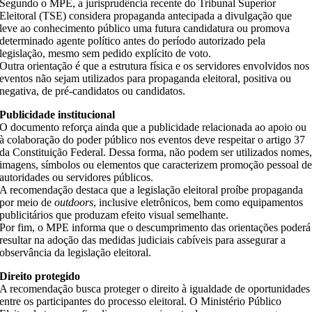
Segundo o MPE, a jurisprudência recente do Tribunal Superior
Eleitoral (TSE) considera propaganda antecipada a divulgação que
leve ao conhecimento público uma futura candidatura ou promova
determinado agente político antes do período autorizado pela
legislação, mesmo sem pedido explícito de voto.
Outra orientação é que a estrutura física e os servidores envolvidos nos
eventos não sejam utilizados para propaganda eleitoral, positiva ou
negativa, de pré-candidatos ou candidatos.
Publicidade institucional
O documento reforça ainda que a publicidade relacionada ao apoio ou
à colaboração do poder público nos eventos deve respeitar o artigo 37
da Constituição Federal. Dessa forma, não podem ser utilizados nomes
imagens, símbolos ou elementos que caracterizem promoção pessoal d
autoridades ou servidores públicos.
A recomendação destaca que a legislação eleitoral proíbe propaganda
por meio de
outdoors
, inclusive eletrônicos, bem como equipamentos
publicitários que produzam efeito visual semelhante.
Por fim, o MPE informa que o descumprimento das orientações poderá
resultar na adoção das medidas judiciais cabíveis para assegurar a
observância da legislação eleitoral.
Direito protegido
A recomendação busca proteger o direito à igualdade de oportunidades
entre os participantes do processo eleitoral. O Ministério Público