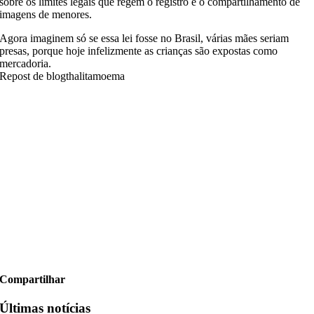
sobre os limites legais que regem o registro e o compartilhamento de
imagens de menores.
Agora imaginem só se essa lei fosse no Brasil, várias mães seriam
presas, porque hoje infelizmente as crianças são expostas como
mercadoria.
Repost de blogthalitamoema
Compartilhar
Últimas notícias