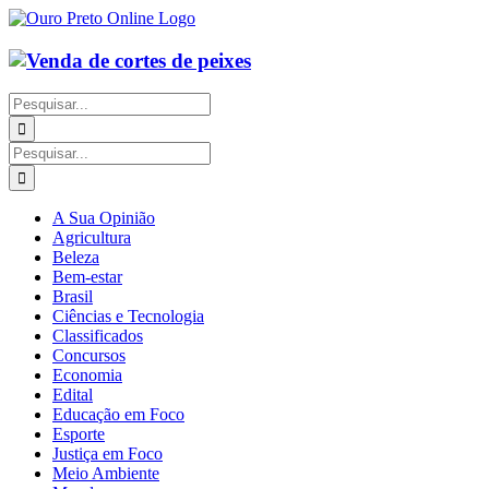
Ir
para
o
conteúdo
Buscar
resultados
para:
Buscar
resultados
para:
A Sua Opinião
Agricultura
Beleza
Bem-estar
Brasil
Ciências e Tecnologia
Classificados
Concursos
Economia
Edital
Educação em Foco
Esporte
Justiça em Foco
Meio Ambiente