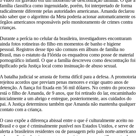
o vídeo foi gravado em um momento de descontração familiar. O que a
família classifica como ingenuidade, porém, foi interpretado de forma
radicalmente diferente pelas autoridades americanas. Amanda declarou
não saber que o algoritmo da Meta poderia acionar automaticamente os
órgãos americanos responsáveis pelo monitoramento de crimes contra
crianças.
Durante a perícia no celular da brasileira, investigadores encontraram
ainda fotos rotineiras do filho em momentos de banho e higiene
pessoal. Registros desse tipo são comuns em álbuns de família no
Brasil, mas o estatuto da Flórida os enquadrou como posse de material
pornográfico infantil. O que a família descreveu como descontração foi
tipificado pela Justiça local como insinuação de abuso sexual.
A batalha judicial se arrasta de forma difícil para a defesa. A promotori
rejeitou acordos que previam penas menores e exige quatro anos de
detenção. A fiança foi fixada em 56 mil dólares. No centro do processo
está o filho de Amanda, de 9 anos, que foi retirado do lar, encaminhado
inicialmente a um abrigo e entregue, posteriormente, aos cuidados do
pai. A Justiça determinou também que Amanda não mantenha qualquer
contato com a criança.
O caso expõe a diferença abissal entre o que é culturalmente aceito no
Brasil e o que é criminalmente punível nos Estados Unidos, e serve de
alerta a brasileiros residentes ou de passagem pelo país norte-american