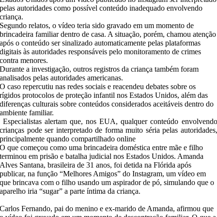
pelas autoridades como possível conteúdo inadequado envolvendo
criança.
Segundo relatos, o vídeo teria sido gravado em um momento de
brincadeira familiar dentro de casa. A situação, porém, chamou atenção
após o conteúdo ser sinalizado automaticamente pelas plataformas
digitais às autoridades responsáveis pelo monitoramento de crimes
contra menores.
Durante a investigação, outros registros da criança também foram
analisados pelas autoridades americanas.
O caso repercutiu nas redes sociais e reacendeu debates sobre os
rígidos protocolos de proteção infantil nos Estados Unidos, além das
diferenças culturais sobre conteúdos considerados aceitáveis dentro do
ambiente familiar.
Especialistas alertam que, nos EUA, qualquer conteúdo envolvend
crianças pode ser interpretado de forma muito séria pelas autoridades
principalmente quando compartilhado online
O que começou como uma brincadeira doméstica entre mãe e filho
terminou em prisão e batalha judicial nos Estados Unidos. Amanda
Alves Santana, brasileira de 31 anos, foi detida na Flórida após
publicar, na função “Melhores Amigos” do Instagram, um vídeo em
que brincava com o filho usando um aspirador de pó, simulando que o
aparelho iria “sugar” a parte íntima da criança.
Carlos Fernando, pai do menino e ex-marido de Amanda, afirmou que