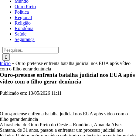
Mundo
Ouro Preto
Política
Regional
Religião
Rondônia
Saúde
Segurança
Buscar
resultados
para:
Início
»
Ouro-pretense enfrenta batalha judicial nos EUA após vídeo
com o filho gerar denúncia
Ouro-pretense enfrenta batalha judicial nos EUA após
vídeo com o filho gerar denúncia
Publicado em: 13/05/2026 11:11
Ouro-pretense enfrenta batalha judicial nos EUA após vídeo com o
filho gerar denúncia
A brasileira de Ouro Preto do Oeste – Rondônia, Amanda Alves
Santana, de 31 anos, passou a enfrentar um processo judicial nos
Estados Unidos após um vídeo publicado no Instagram ser interpretado