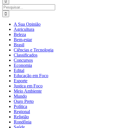
para:
Buscar
resultados
para:
A Sua Opinião
Agricultura
Beleza
Bem-estar
Brasil
Ciências e Tecnologia
Classificados
Concursos
Economia
Edital
Educação em Foco
Esporte
Justiça em Foco
Meio Ambiente
Mundo
Ouro Preto
Política
Regional
Religião
Rondônia
Saúde