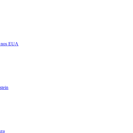
ro nos EUA
stein
aza