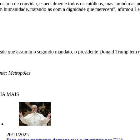
ostaria de convidar, especialmente todos os católicos, mas também as p
m humanidade, tratando-as com a dignidade que merecem”, afirmou Leã
sde que assumiu o segundo mandato, o presidente Donald Trump tem refo
nte: Metropóles
IA MAIS
20/11/2025