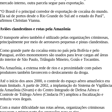
mercado interno, outra parcela segue para exportação.
“O Brasil é o principal corredor de exportação de cocaína do mundo.
Ela sai de portos desde o Rio Grande do Sul até o estado do Pará”,
afirmou Christian Vianna.
Aviões clandestinos e rotas pela Amazônia
O transporte aéreo também é utilizado pelas organizações criminosas,
principalmente por meio de aeronaves pequenas e pistas clandestinas.
Como grande parte da cocaína entra no país pela Bolívia e pelo
Paraguai, aviões monomotores são usados para levar cargas até áreas
do interior de São Paulo, Triângulo Mineiro, Goiás e Tocantins.
Na Amazônia, a extensa rede de rios e a proximidade com países
produtores também favorecem o deslocamento da droga.
Até o início dos anos 2000, o controle do espaço aéreo amazônico era
mais limitado. A partir de 2002, a implantação do Sistema de Vigilânci
da Amazônia (Sivam) e do Centro Integrado de Defesa Aérea e
Controle de Tráfego Aéreo (Cindacta IV) ampliou a fiscalização e
reduziu voos ilegais.
Com a maior dificuldade nas rotas aéreas, organizações criminosas
passaram a migrar parte das operações para os rios.