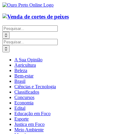
Ir
para
o
conteúdo
Buscar
resultados
para:
Buscar
resultados
para:
A Sua Opinião
Agricultura
Beleza
Bem-estar
Brasil
Ciências e Tecnologia
Classificados
Concursos
Economia
Edital
Educação em Foco
Esporte
Justiça em Foco
Meio Ambiente