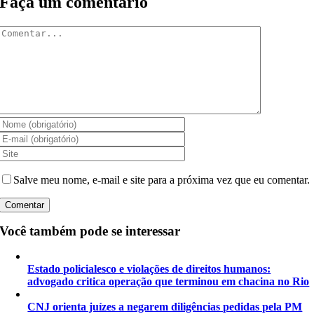
Faça um comentário
Comentar
Salve meu nome, e-mail e site para a próxima vez que eu comentar.
Você também pode se interessar
Estado policialesco e violações de direitos humanos:
advogado critica operação que terminou em chacina no Rio
CNJ orienta juízes a negarem diligências pedidas pela PM