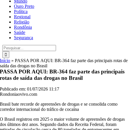
Mundo
Ouro Preto
Política
Regional
Religião
Rondônia
Saúde
Segurança
Buscar
resultados
para:
Início
»
PASSA POR AQUI: BR-364 faz parte das principais rotas de
saída das drogas no Brasil
PASSA POR AQUI: BR-364 faz parte das principais
rotas de saída das drogas no Brasil
Publicado em: 01/07/2026 11:17
Rondoniaovivo.com
Brasil bate recorde de apreensões de drogas e se consolida como
corredor internacional do tráfico de cocaína
O Brasil registrou em 2025 o maior volume de apreensões de drogas
dos últimos dez anos. Segundo dados da Receita Federal, foram
retiradas de circulação cerca de 80 toneladas de entorpecentes em