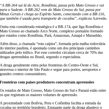
“A BR-364 sai lá do Acre, Rondônia, passa pelo Mato Grosso e vai
para o Sudeste. A BR-262 vem do Mato Grosso do Sul, passa por
Minas Gerais e chega ao Espírito Santo, conectando com a BR-116,
que também é usada para transporte de cocaína”
, explicou Azevedo.
Outra rota considerada estratégica é a BR-174, que liga Rondônia e
Mato Grosso ao chamado Arco Norte, complexo portuário formado
por estados como Rondônia, Pará, Amazonas, Amapá e Maranhão.
Além disso, a chamada “rota caipira”, formada pela malha rodoviária
do interior paulista, é apontada como um dos principais caminhos
utilizados pelo tráfico. Por esse corredor circulam cerca de 70% das
drogas apreendidas no Brasil, segundo o especialista.
A droga geralmente entra pelas fronteiras do Centro-Oeste e Sul,
atravessa o interior de São Paulo e segue para portos, aeroportos e
grandes centros consumidores.
Fronteiras com países produtores concentram apreensões
Os estados de Mato Grosso, Mato Grosso do Sul e Paraná estão entre
os que registram os maiores volumes de apreensão.
A proximidade com Bolívia, Peru e Colômbia facilita a entrada da
cocaína no território brasileiro. Enquanto parte da droga abastece o