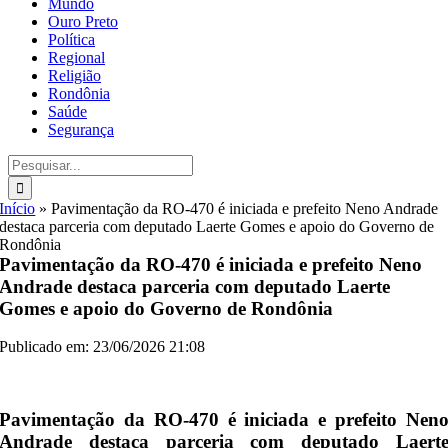
Mundo
Ouro Preto
Política
Regional
Religião
Rondônia
Saúde
Segurança
Buscar
resultados
para:
Início
»
Pavimentação da RO-470 é iniciada e prefeito Neno Andrade
destaca parceria com deputado Laerte Gomes e apoio do Governo de
Rondônia
Pavimentação da RO-470 é iniciada e prefeito Neno
Andrade destaca parceria com deputado Laerte
Gomes e apoio do Governo de Rondônia
Publicado em: 23/06/2026 21:08
Pavimentação da RO-470 é iniciada e prefeito Nen
Andrade destaca parceria com deputado Laert