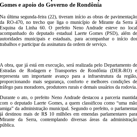
Gomes e apoio do Governo de Rondônia
Na última segunda-feira (22), tiveram início as obras de pavimentaçã
da RO-470, no trecho que liga o município de Mirante da Serra 
Esquina da Linha 60. O prefeito Neno Andrade esteve no loca
acompanhado do deputado estadual
Laerte Gomes
(PSD), além d
autoridades municipais e estaduais, para acompanhar o início do
trabalhos e participar da assinatura da ordem de serviço.
A obra, que já está em execução, será realizada pelo Departamento d
Estradas de Rodagem e Transportes de Rondônia (DER-RO) 
representa um importante avanço para a infraestrutura da região
proporcionando mais segurança, conforto e melhores condições d
tráfego para moradores, produtores rurais e demais usuários da rodovia
Durante o ato, o prefeito Neno Andrade destacou a parceria mantid
com o deputado Laerte Gomes, a quem classificou como “uma mã
amiga” da administração municipal. Segundo o prefeito, o parlamenta
já destinou mais de R$ 10 milhões em emendas parlamentares par
Mirante da Serra, contemplando diversas áreas da administraçã
pública.