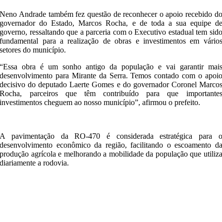
Neno Andrade também fez questão de reconhecer o apoio recebido d
governador do Estado,
Marcos Rocha
, e de toda a sua equipe d
governo, ressaltando que a parceria com o Executivo estadual tem sid
fundamental para a realização de obras e investimentos em vário
setores do município.
“Essa obra é um sonho antigo da população e vai garantir mai
desenvolvimento para Mirante da Serra. Temos contado com o apoi
decisivo do deputado Laerte Gomes e do governador Coronel Marco
Rocha, parceiros que têm contribuído para que importante
investimentos cheguem ao nosso município”, afirmou o prefeito.
A pavimentação da RO-470 é considerada estratégica para 
desenvolvimento econômico da região, facilitando o escoamento d
produção agrícola e melhorando a mobilidade da população que utiliz
diariamente a rodovia.