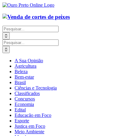
Ir
para
o
conteúdo
Buscar
resultados
para:
Buscar
resultados
para:
A Sua Opinião
Agricultura
Beleza
Bem-estar
Brasil
Ciências e Tecnologia
Classificados
Concursos
Economia
Edital
Educação em Foco
Esporte
Justiça em Foco
Meio Ambiente