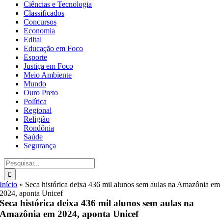
Ciências e Tecnologia
Classificados
Concursos
Economia
Edital
Educação em Foco
Esporte
Justiça em Foco
Meio Ambiente
Mundo
Ouro Preto
Política
Regional
Religião
Rondônia
Saúde
Segurança
Buscar
resultados
para:
Início
»
Seca histórica deixa 436 mil alunos sem aulas na Amazônia e
2024, aponta Unicef
Seca histórica deixa 436 mil alunos sem aulas na
Amazônia em 2024, aponta Unicef