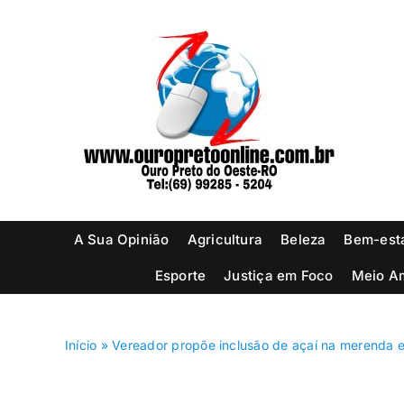
Ir
para
o
conteúdo
A Sua Opinião
Agricultura
Beleza
Bem-est
Esporte
Justiça em Foco
Meio A
Início
»
Vereador propõe inclusão de açaí na merenda e