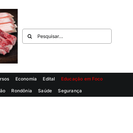
Buscar
resultados
para:
rsos
Economia
Edital
Educação em Foco
ião
Rondônia
Saúde
Segurança